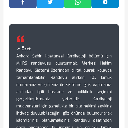
Facebook'ta Paylaş
Twitter'da Paylaş
WhatsApp'ta Paylaş
Telegram
📌 Özet
Ankara Şehir Hastanesi Kardiyoloji bölümü için
MHRS randevusu oluşturmak, Merkezi Hekim
Randevu Sistemi üzerinden dijital olarak kolayca
tamamlanabilir. Randevu alırken T.C. kimlik
numaranız ve şifreniz ile sisteme giriş yapmanız,
ardından ilgili hastane ve poliklinik seçimini
gerçekleştirmeniz yeterlidir. Kardiyoloji
muayeneleri için genellikle bir aile hekimi sevkine
ihtiyaç duyulabileceğini göz önünde bulundurarak
işlemlerinizi planlamalısınız. Randevu saatinden
önce hastanede bulunmanız ve gerekli kimlik