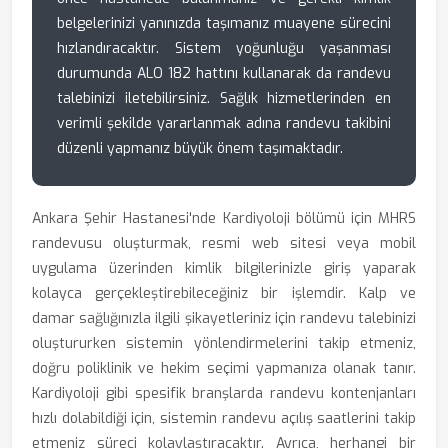
belgelerinizi yanınızda taşımanız muayene sürecini
hızlandıracaktır. Sistem yoğunluğu yaşanması
durumunda ALO 182 hattını kullanarak da randevu
talebinizi iletebilirsiniz. Sağlık hizmetlerinden en
verimli şekilde yararlanmak adına randevu takibini
düzenli yapmanız büyük önem taşımaktadır.
Ankara Şehir Hastanesi'nde Kardiyoloji bölümü için MHRS
randevusu oluşturmak, resmi web sitesi veya mobil
uygulama üzerinden kimlik bilgilerinizle giriş yaparak
kolayca gerçekleştirebileceğiniz bir işlemdir. Kalp ve
damar sağlığınızla ilgili şikayetleriniz için randevu talebinizi
oluştururken sistemin yönlendirmelerini takip etmeniz,
doğru poliklinik ve hekim seçimi yapmanıza olanak tanır.
Kardiyoloji gibi spesifik branşlarda randevu kontenjanları
hızlı dolabildiği için, sistemin randevu açılış saatlerini takip
etmeniz süreci kolaylaştıracaktır. Ayrıca, herhangi bir