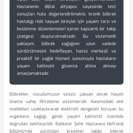
Hastanenin dijital altyapısı sayesinde test
sonuçları hızla değerlendirilmekte, kronik böbrek
hastalığı riski taşıyan bireyler için yaşam tarzı ve
beslenme düzenlemeleri içeren kapsamlı bir takip
çizelgesi oluşturulmaktadır. Bu sistematik
yaklaşım, böbrek sağlığının uzun vadede
sürdürülmesini hedefleyen, hasta merkezli ve
proaktif bir sağlık hizmeti sunumuyla hastaların
yaşam kalitesini güvence altına almayı
amaçlamaktadır.
Böbrekler, vücudumuzun sessiz çalışan ancak hayati
öneme sahip filtreleme sistemleridir. Kanımızdaki atık
maddeleri uzaklaştırarak elektrolit dengesini koruyan bu
organların sağlığı, genel yaşam kalitemiz üzerinde
doğrudan belirleyicidir. Balıkesir Şehir Hastanesi Nefroloji
Bölümü'nde yürütülen kreatinin takibi, böbrek