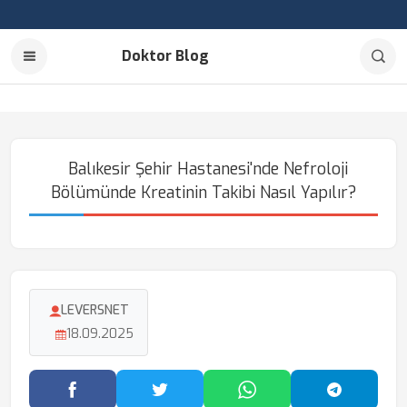
Doktor Blog
Balıkesir Şehir Hastanesi'nde Nefroloji
Bölümünde Kreatinin Takibi Nasıl Yapılır?
LEVERSNET
18.09.2025
Facebook'ta Paylaş
Twitter'da Paylaş
WhatsApp'ta Paylaş
Telegram