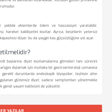
llanma ve alevlenen kızarıklıklar, vücudun glüten proteinine
vurumudur.
er şekilde eklemlerde ödem ve hassasiyet yaratabilir.
, hareket kabiliyetini kısıtlar. Ayrıca, besinlerin yetersiz
kapasitesi düşer, bu da yaygın kas güçsüzlüğüne yol açar.
etilmelidir?
di başlarına diyet kısıtlamalarına gitmeleri tanı sürecini
 varlığını dışlamak için mutlaka bir gastroenteroloji uzmanına
ve gerekli durumlarda endoskopik biyopsiler, teşhisin altın
e uygulanan glütensiz diyet, sadece semptomları yönetmekle
k genel yaşam kalitesini de yükseltir.
ER YAZILAR