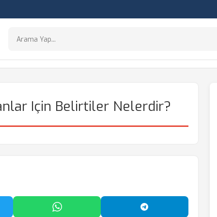
lar Için Belirtiler Nelerdir?
'da Paylaş
WhatsApp'ta Paylaş
Telegram'da Payl