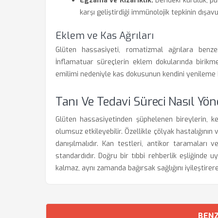
Egzama ve Kızarıklık:
Derideki kuruluk, pu
karşı geliştirdiği immünolojik tepkinin dışa
Eklem ve Kas Ağrıları
Glüten hassasiyeti, romatizmal ağrılara benz
İnflamatuar süreçlerin eklem dokularında birikmesi
emilimi nedeniyle kas dokusunun kendini yenileme 
Tanı Ve Tedavi Süreci Nasıl Yön
Glüten hassasiyetinden şüphelenen bireylerin, ken
olumsuz etkileyebilir. Özellikle çölyak hastalığının
danışılmalıdır. Kan testleri, antikor taramaları 
standardıdır. Doğru bir tıbbi rehberlik eşliğind
kalmaz, aynı zamanda bağırsak sağlığını iyileştirere
BENZ