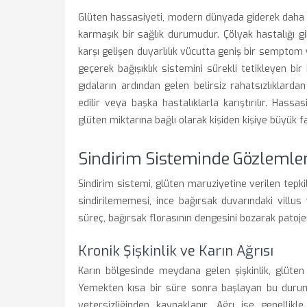
Glüten hassasiyeti, modern dünyada giderek daha f
karmaşık bir sağlık durumudur. Çölyak hastalığı 
karşı gelişen duyarlılık vücutta geniş bir semptom
geçerek bağışıklık sistemini sürekli tetikleyen bir
gıdaların ardından gelen belirsiz rahatsızlıklard
edilir veya başka hastalıklarla karıştırılır. Hassas
glüten miktarına bağlı olarak kişiden kişiye büyük f
Sindirim Sisteminde Gözlemlene
Sindirim sistemi, glüten maruziyetine verilen tepkil
sindirilememesi, ince bağırsak duvarındaki villus y
süreç, bağırsak florasının dengesini bozarak patoje
Kronik Şişkinlik ve Karın Ağrısı
Karın bölgesinde meydana gelen şişkinlik, glüten h
Yemekten kısa bir süre sonra başlayan bu durum, 
yetersizliğinden kaynaklanır. Ağrı ise genellikl