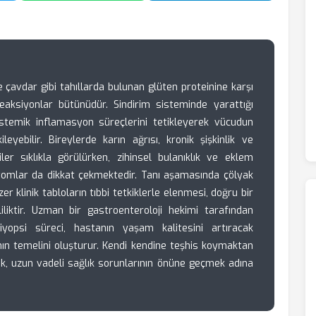
 çavdar gibi tahıllarda bulunan glüten proteinine karşı
reaksiyonlar bütünüdür. Sindirim sisteminde yarattığı
 sistemik inflamasyon süreçlerini tetikleyerek vücudun
eyebilir. Bireylerde karın ağrısı, kronik şişkinlik ve
tiler sıklıkla görülürken, zihinsel bulanıklık ve eklem
ptomlar da dikkat çekmektedir. Tanı aşamasında çölyak
zer klinik tabloların tıbbi tetkiklerle elenmesi, doğru bir
liliktir. Uzman bir gastroenteroloji hekimi tarafından
iyopsi süreci, hastanın yaşam kalitesini artıracak
mının temelini oluşturur. Kendi kendine teşhis koymaktan
k, uzun vadeli sağlık sorunlarının önüne geçmek adına