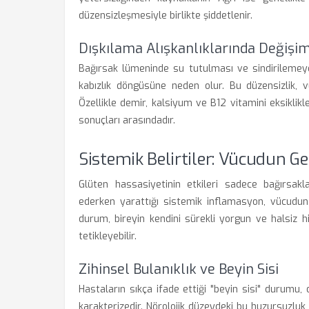
düzensizleşmesiyle birlikte şiddetlenir.
Dışkılama Alışkanlıklarında Değişi
Bağırsak lümeninde su tutulması ve sindirilemeye
kabızlık döngüsüne neden olur. Bu düzensizlik, 
Özellikle demir, kalsiyum ve B12 vitamini eksiklikle
sonuçları arasındadır.
Sistemik Belirtiler: Vücudun G
Glüten hassasiyetinin etkileri sadece bağırsakla
ederken yarattığı sistemik inflamasyon, vücudun e
durum, bireyin kendini sürekli yorgun ve halsiz
tetikleyebilir.
Zihinsel Bulanıklık ve Beyin Sisi
Hastaların sıkça ifade ettiği "beyin sisi" durumu,
karakterizedir. Nörolojik düzeydeki bu huzursuzluk