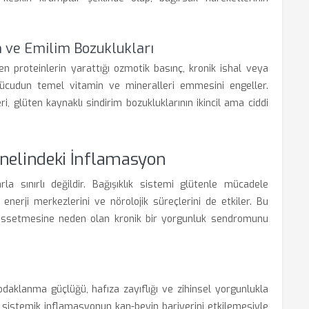
m ve Emilim Bozuklukları
n proteinlerin yarattığı ozmotik basınç, kronik ishal veya
vücudun temel vitamin ve mineralleri emmesini engeller.
ri, glüten kaynaklı sindirim bozukluklarının ikincil ama ciddi
enelindeki İnflamasyon
rla sınırlı değildir. Bağışıklık sistemi glütenle mücadele
nerji merkezlerini ve nörolojik süreçlerini de etkiler. Bu
 hissetmesine neden olan kronik bir yorgunluk sendromunu
 odaklanma güçlüğü, hafıza zayıflığı ve zihinsel yorgunlukla
, sistemik inflamasyonun kan-beyin bariyerini etkilemesiyle