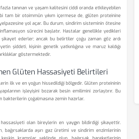
azla tanınan ve yaşam kalitesini ciddi oranda etkileyebilen
gibi tam bir otoimmün yıkım içermese de, glüten proteinine
 yelpazesine yol açar. Bu durum, sindirim sisteminin ötesine
 inflamasyon sürecini başlatır. Hastalar genellikle yedikleri
an şikayet ederler; ancak bu belirtiler çoğu zaman göz ardı
iyetin şiddeti, kişinin genetik yatkınlığına ve maruz kaldığı
arklılıklar göstermektedir.
n Glüten Hassasiyeti Belirtileri
erin ilk ve en yoğun hissedildiği bölgedir. Glüten proteininin
apılarının işleyişini bozarak besin emilimini zorlaştırır. Bu
n bakterilerin çoğalmasına zemin hazırlar.
assasiyeti olan bireylerin en yaygın bildirdiği şikayettir.
bağırsaklarda aşırı gaz üretimi ve sindirim enzimlerinin
e keskin kramplar şeklinde olup, bağırsak hareketlerinin