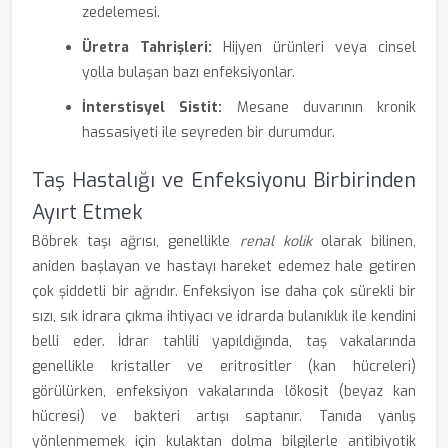
zedelemesi.
Üretra Tahrişleri:
Hijyen ürünleri veya cinsel
yolla bulaşan bazı enfeksiyonlar.
İnterstisyel Sistit:
Mesane duvarının kronik
hassasiyeti ile seyreden bir durumdur.
Taş Hastalığı ve Enfeksiyonu Birbirinden
Ayırt Etmek
Böbrek taşı ağrısı, genellikle
renal kolik
olarak bilinen,
aniden başlayan ve hastayı hareket edemez hale getiren
çok şiddetli bir ağrıdır. Enfeksiyon ise daha çok sürekli bir
sızı, sık idrara çıkma ihtiyacı ve idrarda bulanıklık ile kendini
belli eder. İdrar tahlili yapıldığında, taş vakalarında
genellikle kristaller ve eritrositler (kan hücreleri)
görülürken, enfeksiyon vakalarında lökosit (beyaz kan
hücresi) ve bakteri artışı saptanır. Tanıda yanlış
yönlenmemek için kulaktan dolma bilgilerle antibiyotik