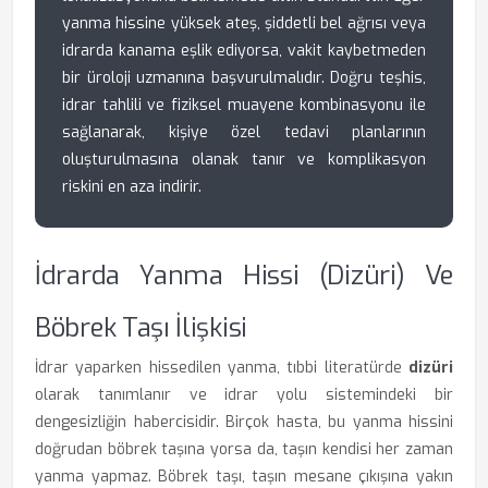
yanma hissine yüksek ateş, şiddetli bel ağrısı veya
idrarda kanama eşlik ediyorsa, vakit kaybetmeden
bir üroloji uzmanına başvurulmalıdır. Doğru teşhis,
idrar tahlili ve fiziksel muayene kombinasyonu ile
sağlanarak, kişiye özel tedavi planlarının
oluşturulmasına olanak tanır ve komplikasyon
riskini en aza indirir.
İdrarda Yanma Hissi (Dizüri) Ve
Böbrek Taşı İlişkisi
İdrar yaparken hissedilen yanma, tıbbi literatürde
dizüri
olarak tanımlanır ve idrar yolu sistemindeki bir
dengesizliğin habercisidir. Birçok hasta, bu yanma hissini
doğrudan böbrek taşına yorsa da, taşın kendisi her zaman
yanma yapmaz. Böbrek taşı, taşın mesane çıkışına yakın