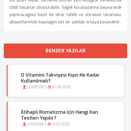
yol açan taşlar, zamanla böbrek yetmezliğine varabilecek
ciddi hasarlar oluşturabilir. Sağlık kuruluşlarına başvurarak
yaptıracağınız basit bir idrar tahlili ve ultrason taraması,
şikayetlerinizin kaynağını net bir şekilde ortaya koyacaktır.
BENZER YAZILAR
D Vitamini Takviyesi Kışın Ne Kadar
Kullanılmalı?
LEVERSNET
01.08.2026
İltihaplı Romatizma Için Hangi Kan
Testleri Yapılır?
LEVERSNET
21.07.2026