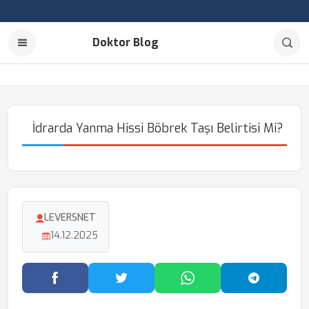
Doktor Blog
İdrarda Yanma Hissi Böbrek Taşı Belirtisi Mi?
LEVERSNET
14.12.2025
Facebook'ta Paylaş
Twitter'da Paylaş
WhatsApp'ta Paylaş
Telegram