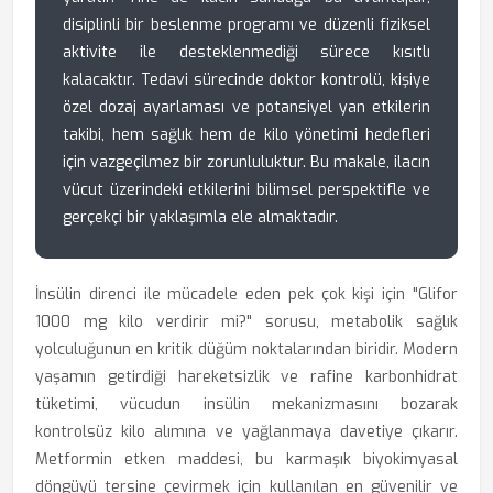
disiplinli bir beslenme programı ve düzenli fiziksel
aktivite ile desteklenmediği sürece kısıtlı
kalacaktır. Tedavi sürecinde doktor kontrolü, kişiye
özel dozaj ayarlaması ve potansiyel yan etkilerin
takibi, hem sağlık hem de kilo yönetimi hedefleri
için vazgeçilmez bir zorunluluktur. Bu makale, ilacın
vücut üzerindeki etkilerini bilimsel perspektifle ve
gerçekçi bir yaklaşımla ele almaktadır.
İnsülin direnci ile mücadele eden pek çok kişi için "Glifor
1000 mg kilo verdirir mi?" sorusu, metabolik sağlık
yolculuğunun en kritik düğüm noktalarından biridir. Modern
yaşamın getirdiği hareketsizlik ve rafine karbonhidrat
tüketimi, vücudun insülin mekanizmasını bozarak
kontrolsüz kilo alımına ve yağlanmaya davetiye çıkarır.
Metformin etken maddesi, bu karmaşık biyokimyasal
döngüyü tersine çevirmek için kullanılan en güvenilir ve