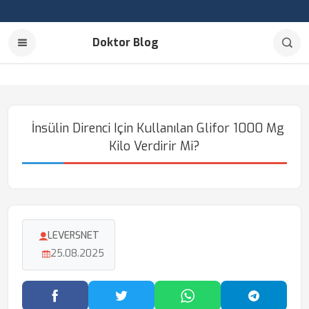
Doktor Blog
İnsülin Direnci Için Kullanılan Glifor 1000 Mg
Kilo Verdirir Mi?
LEVERSNET
25.08.2025
Facebook'ta Paylaş
Twitter'da Paylaş
WhatsApp'ta Paylaş
Telegram