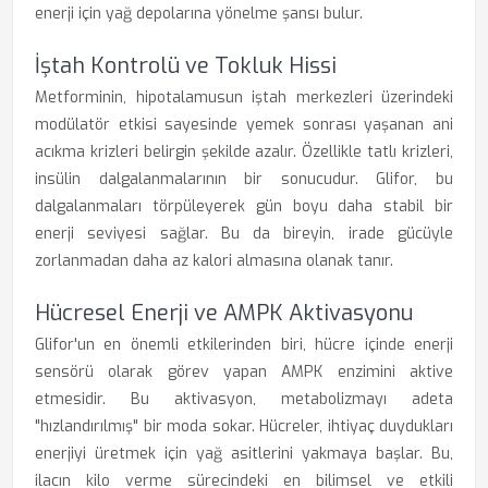
enerji için yağ depolarına yönelme şansı bulur.
İştah Kontrolü ve Tokluk Hissi
Metforminin, hipotalamusun iştah merkezleri üzerindeki
modülatör etkisi sayesinde yemek sonrası yaşanan ani
acıkma krizleri belirgin şekilde azalır. Özellikle tatlı krizleri,
insülin dalgalanmalarının bir sonucudur. Glifor, bu
dalgalanmaları törpüleyerek gün boyu daha stabil bir
enerji seviyesi sağlar. Bu da bireyin, irade gücüyle
zorlanmadan daha az kalori almasına olanak tanır.
Hücresel Enerji ve AMPK Aktivasyonu
Glifor'un en önemli etkilerinden biri, hücre içinde enerji
sensörü olarak görev yapan AMPK enzimini aktive
etmesidir. Bu aktivasyon, metabolizmayı adeta
"hızlandırılmış" bir moda sokar. Hücreler, ihtiyaç duydukları
enerjiyi üretmek için yağ asitlerini yakmaya başlar. Bu,
ilacın kilo verme sürecindeki en bilimsel ve etkili