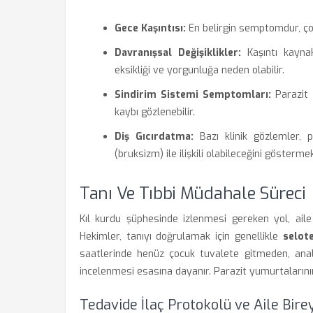
Gece Kaşıntısı:
En belirgin semptomdur, ço
Davranışsal Değişiklikler:
Kaşıntı kaynakl
eksikliği ve yorgunluğa neden olabilir.
Sindirim Sistemi Semptomları:
Parazit 
kaybı gözlenebilir.
Diş Gıcırdatma:
Bazı klinik gözlemler, p
(bruksizm) ile ilişkili olabileceğini göstermek
Tanı Ve Tıbbi Müdahale Süreci
Kıl kurdu şüphesinde izlenmesi gereken yol, ail
Hekimler, tanıyı doğrulamak için genellikle
selot
saatlerinde henüz çocuk tuvalete gitmeden, anal 
incelenmesi esasına dayanır. Parazit yumurtalarının 
Tedavide İlaç Protokolü ve Aile Bire