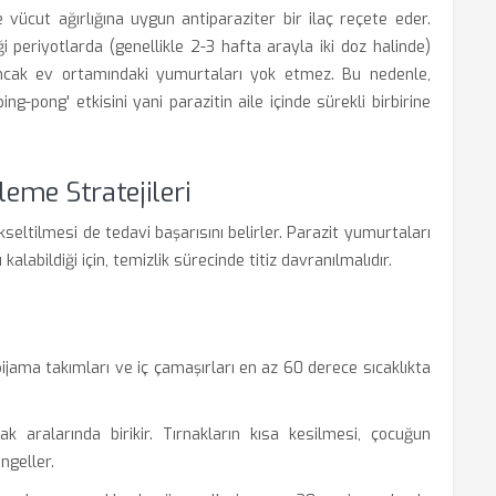
vücut ağırlığına uygun antiparaziter bir ilaç reçete eder.
i periyotlarda (genellikle 2-3 hafta arayla iki doz halinde)
; ancak ev ortamındaki yumurtaları yok etmez. Bu nedenle,
ng-pong' etkisini yani parazitin aile içinde sürekli birbirine
eme Stratejileri
kseltilmesi de tedavi başarısını belirler. Parazit yumurtaları
labildiği için, temizlik sürecinde titiz davranılmalıdır.
ijama takımları ve iç çamaşırları en az 60 derece sıcaklıkta
k aralarında birikir. Tırnakların kısa kesilmesi, çocuğun
ngeller.