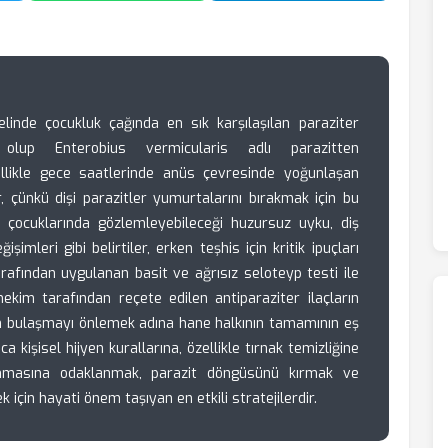
linde çocukluk çağında en sık karşılaşılan paraziter
i olup Enterobius vermicularis adlı parazitten
llikle gece saatlerinde anüs çevresinde yoğunlaşan
lir, çünkü dişi parazitler yumurtalarını bırakmak için bu
 çocuklarında gözlemleyebileceği huzursuz uyku, diş
işimleri gibi belirtiler, erken teşhis için kritik ipuçları
tarafından uygulanan basit ve ağrısız seloteyp testi ile
hekim tarafından reçete edilen antiparaziter ilaçların
en bulaşmayı önlemek adına hane halkının tamamının eş
ca kişisel hijyen kurallarına, özellikle tırnak temizliğine
anmasına odaklanmak, parazit döngüsünü kırmak ve
 için hayati önem taşıyan en etkili stratejilerdir.