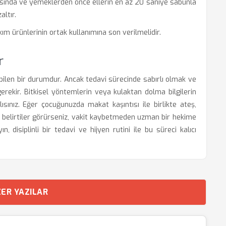
sında ve yemeklerden önce ellerin en az 20 saniye sabunla
ltır.
ım ürünlerinin ortak kullanımına son verilmelidir.
r
ebilen bir durumdur. Ancak tedavi sürecinde sabırlı olmak ve
erekir. Bitkisel yöntemlerin veya kulaktan dolma bilgilerin
sınız. Eğer çocuğunuzda makat kaşıntısı ile birlikte ateş,
dık belirtiler görürseniz, vakit kaybetmeden uzman bir hekime
 disiplinli bir tedavi ve hijyen rutini ile bu süreci kalıcı
ER YAZILAR