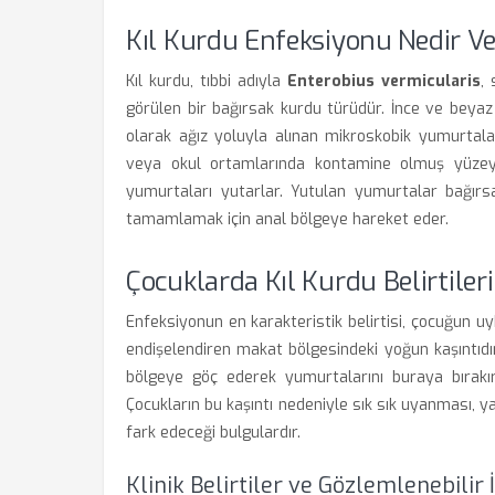
Kıl Kurdu Enfeksiyonu Nedir Ve
Kıl kurdu, tıbbi adıyla
Enterobius vermicularis
,
görülen bir bağırsak kurdu türüdür. İnce ve beyaz
olarak ağız yoluyla alınan mikroskobik yumurtalar 
veya okul ortamlarında kontamine olmuş yüzeyl
yumurtaları yutarlar. Yutulan yumurtalar bağırs
tamamlamak için anal bölgeye hareket eder.
Çocuklarda Kıl Kurdu Belirtileri
Enfeksiyonun en karakteristik belirtisi, çocuğun u
endişelendiren makat bölgesindeki yoğun kaşıntıdır.
bölgeye göç ederek yumurtalarını buraya bırakır;
Çocukların bu kaşıntı nedeniyle sık sık uyanması, 
fark edeceği bulgulardır.
Klinik Belirtiler ve Gözlemlenebilir 