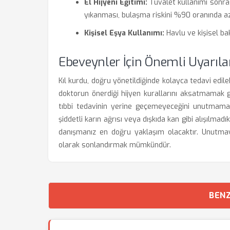
El Hijyeni Eğitimi:
Tuvalet kullanımı sonra
yıkanması, bulaşma riskini %90 oranında aza
Kişisel Eşya Kullanımı:
Havlu ve kişisel bak
Ebeveynler İçin Önemli Uyarıla
Kıl kurdu, doğru yönetildiğinde kolayca tedavi edil
doktorun önerdiği hijyen kurallarını aksatmamak g
tıbbi tedavinin yerine geçemeyeceğini unutmamalı
şiddetli karın ağrısı veya dışkıda kan gibi alışılma
danışmanız en doğru yaklaşım olacaktır. Unutmayın,
olarak sonlandırmak mümkündür.
BENZ