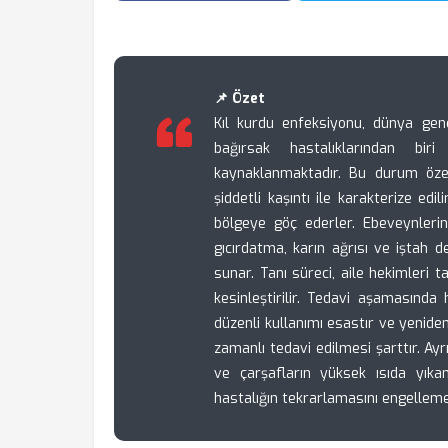
📌 Özet
Kıl kurdu enfeksiyonu, dünya gene
bağırsak hastalıklarından bir
kaynaklanmaktadır. Bu durum öze
şiddetli kaşıntı ile karakterize edi
bölgeye göç ederler. Ebeveynlerin
gıcırdatma, karın ağrısı ve iştah değ
sunar. Tanı süreci, aile hekimleri 
kesinleştirilir. Tedavi aşamasında 
düzenli kullanımı esastır ve yenid
zamanlı tedavi edilmesi şarttır. Ayrı
ve çarşafların yüksek ısıda yık
hastalığın tekrarlamasını engellemek