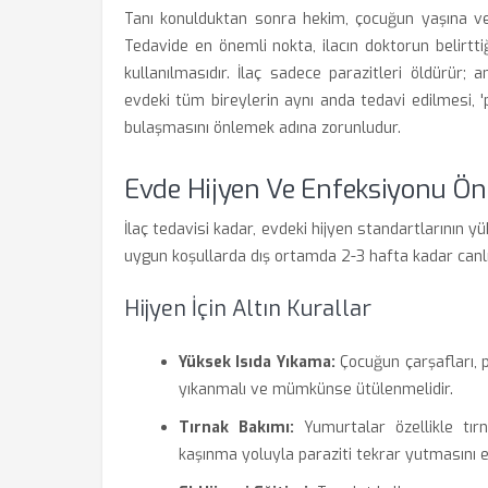
Tanı konulduktan sonra hekim, çocuğun yaşına ve 
Tedavide en önemli nokta, ilacın doktorun belirttiğ
kullanılmasıdır. İlaç sadece parazitleri öldürür
evdeki tüm bireylerin aynı anda tedavi edilmesi, 'pi
bulaşmasını önlemek adına zorunludur.
Evde Hijyen Ve Enfeksiyonu Önl
İlaç tedavisi kadar, evdeki hijyen standartlarının yü
uygun koşullarda dış ortamda 2-3 hafta kadar canlı ka
Hijyen İçin Altın Kurallar
Yüksek Isıda Yıkama:
Çocuğun çarşafları, p
yıkanmalı ve mümkünse ütülenmelidir.
Tırnak Bakımı:
Yumurtalar özellikle tırna
kaşınma yoluyla paraziti tekrar yutmasını e