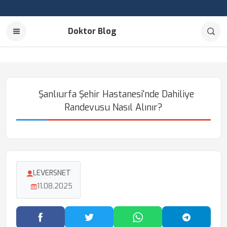
Doktor Blog
Şanlıurfa Şehir Hastanesi'nde Dahiliye
Randevusu Nasıl Alınır?
LEVERSNET
11.08.2025
Facebook'ta Paylaş
Twitter'da Paylaş
WhatsApp'ta Paylaş
Telegram