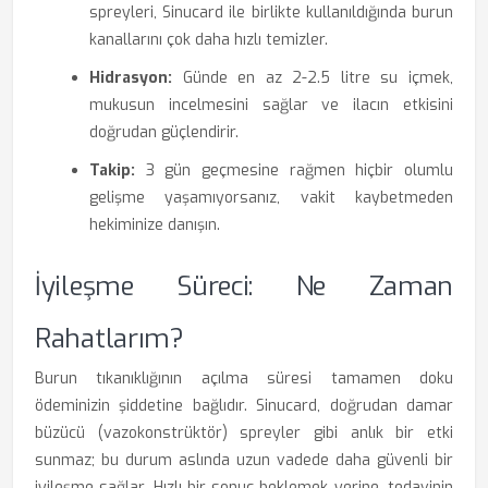
spreyleri, Sinucard ile birlikte kullanıldığında burun
kanallarını çok daha hızlı temizler.
Hidrasyon:
Günde en az 2-2.5 litre su içmek,
mukusun incelmesini sağlar ve ilacın etkisini
doğrudan güçlendirir.
Takip:
3 gün geçmesine rağmen hiçbir olumlu
gelişme yaşamıyorsanız, vakit kaybetmeden
hekiminize danışın.
İyileşme Süreci: Ne Zaman
Rahatlarım?
Burun tıkanıklığının açılma süresi tamamen doku
ödeminizin şiddetine bağlıdır. Sinucard, doğrudan damar
büzücü (vazokonstrüktör) spreyler gibi anlık bir etki
sunmaz; bu durum aslında uzun vadede daha güvenli bir
iyileşme sağlar. Hızlı bir sonuç beklemek yerine, tedavinin