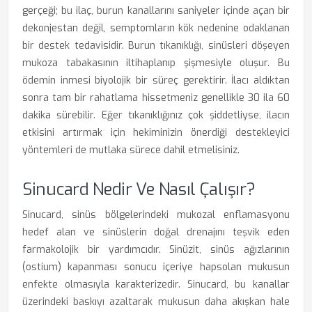
gerçeği; bu ilaç, burun kanallarını saniyeler içinde açan bir
dekonjestan değil, semptomların kök nedenine odaklanan
bir destek tedavisidir. Burun tıkanıklığı, sinüsleri döşeyen
mukoza tabakasının iltihaplanıp şişmesiyle oluşur. Bu
ödemin inmesi biyolojik bir süreç gerektirir. İlacı aldıktan
sonra tam bir rahatlama hissetmeniz genellikle 30 ila 60
dakika sürebilir. Eğer tıkanıklığınız çok şiddetliyse, ilacın
etkisini artırmak için hekiminizin önerdiği destekleyici
yöntemleri de mutlaka sürece dahil etmelisiniz.
Sinucard Nedir Ve Nasıl Çalışır?
Sinucard, sinüs bölgelerindeki mukozal enflamasyonu
hedef alan ve sinüslerin doğal drenajını teşvik eden
farmakolojik bir yardımcıdır. Sinüzit, sinüs ağızlarının
(ostium) kapanması sonucu içeriye hapsolan mukusun
enfekte olmasıyla karakterizedir. Sinucard, bu kanallar
üzerindeki baskıyı azaltarak mukusun daha akışkan hale