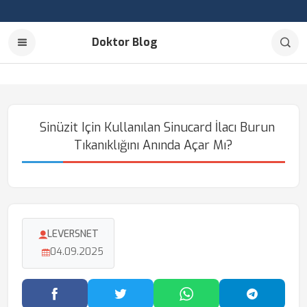
Doktor Blog
Sinüzit Için Kullanılan Sinucard İlacı Burun
Tıkanıklığını Anında Açar Mı?
LEVERSNET
04.09.2025
Facebook'ta Paylaş
Twitter'da Paylaş
WhatsApp'ta Paylaş
Telegram