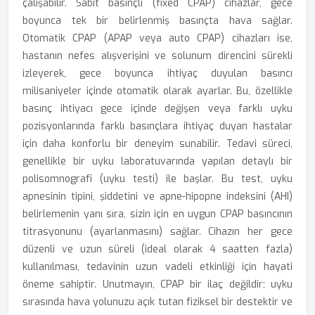
çalışabilir. Sabit basınçlı (fixed CPAP) cihazlar, gece
boyunca tek bir belirlenmiş basınçta hava sağlar.
Otomatik CPAP (APAP veya auto CPAP) cihazları ise,
hastanın nefes alışverişini ve solunum direncini sürekli
izleyerek, gece boyunca ihtiyaç duyulan basıncı
milisaniyeler içinde otomatik olarak ayarlar. Bu, özellikle
basınç ihtiyacı gece içinde değişen veya farklı uyku
pozisyonlarında farklı basınçlara ihtiyaç duyan hastalar
için daha konforlu bir deneyim sunabilir. Tedavi süreci,
genellikle bir uyku laboratuvarında yapılan detaylı bir
polisomnografi (uyku testi) ile başlar. Bu test, uyku
apnesinin tipini, şiddetini ve apne-hipopne indeksini (AHI)
belirlemenin yanı sıra, sizin için en uygun CPAP basıncının
titrasyonunu (ayarlanmasını) sağlar. Cihazın her gece
düzenli ve uzun süreli (ideal olarak 4 saatten fazla)
kullanılması, tedavinin uzun vadeli etkinliği için hayati
öneme sahiptir. Unutmayın, CPAP bir ilaç değildir; uyku
sırasında hava yolunuzu açık tutan fiziksel bir destektir ve