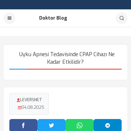
Doktor Blog
Uyku Apnesi Tedavisinde CPAP Cihazı Ne
Kadar Etkilidir?
LEVERSNET
04.08.2025
Facebook'ta Paylaş
Twitter'da Paylaş
WhatsApp'ta Paylaş
Telegram