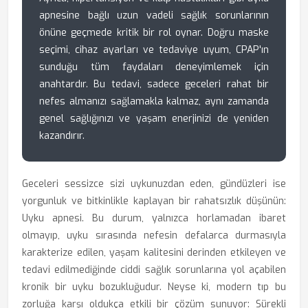
apnesine bağlı uzun vadeli sağlık sorunlarının
önüne geçmede kritik bir rol oynar. Doğru maske
seçimi, cihaz ayarları ve tedaviye uyum, CPAP'ın
sunduğu tüm faydaları deneyimlemek için
anahtardır. Bu tedavi, sadece geceleri rahat bir
nefes almanızı sağlamakla kalmaz, aynı zamanda
genel sağlığınızı ve yaşam enerjinizi de yeniden
kazandırır.
Geceleri sessizce sizi uykunuzdan eden, gündüzleri ise
yorgunluk ve bitkinlikle kaplayan bir rahatsızlık düşünün:
Uyku apnesi. Bu durum, yalnızca horlamadan ibaret
olmayıp, uyku sırasında nefesin defalarca durmasıyla
karakterize edilen, yaşam kalitesini derinden etkileyen ve
tedavi edilmediğinde ciddi sağlık sorunlarına yol açabilen
kronik bir uyku bozukluğudur. Neyse ki, modern tıp bu
zorluğa karşı oldukça etkili bir çözüm sunuyor: Sürekli