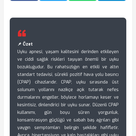
📌 Özet
Uyku apnesi, yaşam kalitesini derinden etkileyen
ve ciddi sağlık riskleri taşıyan önemli bir uyku
bozukluğudur. Bu rahatsızlığın en etkili ve altın
standart tedavisi, sürekli pozitif hava yolu basıncı
(CPAP) cihazlarıdır. CPAP, uyku sırasında üst
solunum yollarını nazikçe açık tutarak nefes
durmalarını engeller, böylece horlamayı keser ve
kesintisiz, dinlendirici bir uyku sunar. Düzenli CPAP
kullanımı, gün boyu süren yorgunluk,
konsantrasyon güçlüğü ve sabah baş ağrıları gibi
yaygın semptomları belirgin şekilde hafifletir.
Ayrıca, hipertansiyon ve kalp hastalıkları gibi uyku