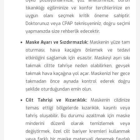
Uyku pozisyonlarınıza, yüz anatominize, burun
tıkanıklığı eğiliminize ve konfor tercihlerinize en
uygun olanı seçmek kritik öneme sahiptir.
Doktorunuz veya CPAP teknisyeniniz, doğru seçimi
yapmanızda size rehberlik edecektir.
Maske Ayarı ve Sızdırmazlık:
Maskenin yüze tam
oturması, hava kaçağını önlemek ve tedavi
etkinliğini sağlamak için esastır. Maskeyi aşırı sıkı
takmak ciltte tahrişe neden olabilirken, gevşek
takmak hava kaçağına yol açar. Maskenizi her gece
takmadan önce aynada kontrol ederek doğru
şekilde oturduğundan emin olun.
Cilt Tahrişi ve Kızarıklık:
Maskenin cildinize
temas ettiği bölgelerde kızarıklık, kaşıntı veya
tahriş oluşabilir. Bu durumu azaltmak için maske
minderini düzenli olarak temizlemek veya
değiştirmek, özel cilt bariyer kremleri kullanmak
veya farklı bir maske materyali denemek faydalı