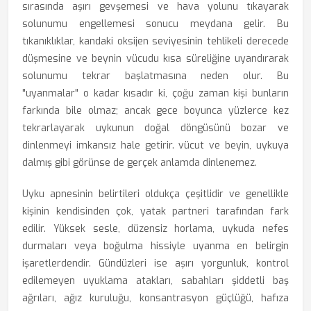
sırasında aşırı gevşemesi ve hava yolunu tıkayarak
solunumu engellemesi sonucu meydana gelir. Bu
tıkanıklıklar, kandaki oksijen seviyesinin tehlikeli derecede
düşmesine ve beynin vücudu kısa süreliğine uyandırarak
solunumu tekrar başlatmasına neden olur. Bu
"uyanmalar" o kadar kısadır ki, çoğu zaman kişi bunların
farkında bile olmaz; ancak gece boyunca yüzlerce kez
tekrarlayarak uykunun doğal döngüsünü bozar ve
dinlenmeyi imkansız hale getirir. vücut ve beyin, uykuya
dalmış gibi görünse de gerçek anlamda dinlenemez.
Uyku apnesinin belirtileri oldukça çeşitlidir ve genellikle
kişinin kendisinden çok, yatak partneri tarafından fark
edilir. Yüksek sesle, düzensiz horlama, uykuda nefes
durmaları veya boğulma hissiyle uyanma en belirgin
işaretlerdendir. Gündüzleri ise aşırı yorgunluk, kontrol
edilemeyen uyuklama atakları, sabahları şiddetli baş
ağrıları, ağız kuruluğu, konsantrasyon güçlüğü, hafıza