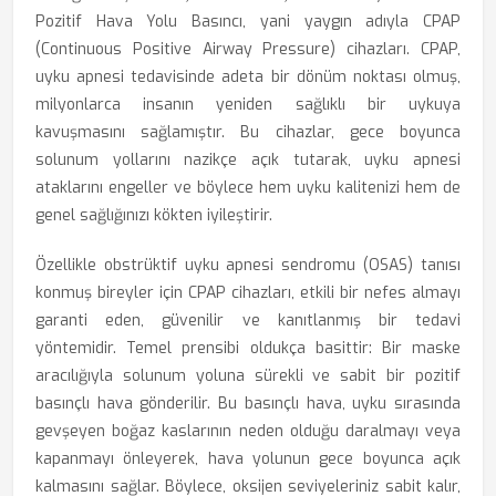
Pozitif Hava Yolu Basıncı, yani yaygın adıyla CPAP
(Continuous Positive Airway Pressure) cihazları. CPAP,
uyku apnesi tedavisinde adeta bir dönüm noktası olmuş,
milyonlarca insanın yeniden sağlıklı bir uykuya
kavuşmasını sağlamıştır. Bu cihazlar, gece boyunca
solunum yollarını nazikçe açık tutarak, uyku apnesi
ataklarını engeller ve böylece hem uyku kalitenizi hem de
genel sağlığınızı kökten iyileştirir.
Özellikle obstrüktif uyku apnesi sendromu (OSAS) tanısı
konmuş bireyler için CPAP cihazları, etkili bir nefes almayı
garanti eden, güvenilir ve kanıtlanmış bir tedavi
yöntemidir. Temel prensibi oldukça basittir: Bir maske
aracılığıyla solunum yoluna sürekli ve sabit bir pozitif
basınçlı hava gönderilir. Bu basınçlı hava, uyku sırasında
gevşeyen boğaz kaslarının neden olduğu daralmayı veya
kapanmayı önleyerek, hava yolunun gece boyunca açık
kalmasını sağlar. Böylece, oksijen seviyeleriniz sabit kalır,