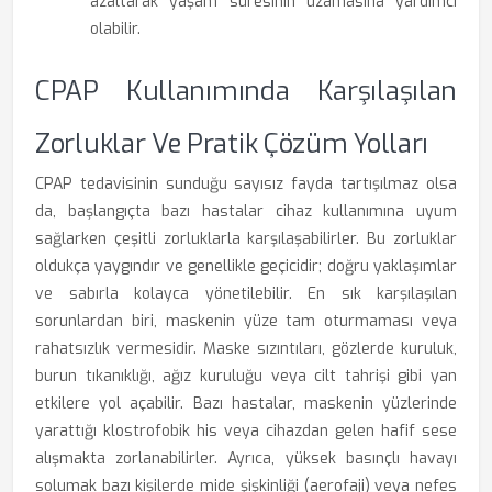
azaltarak yaşam süresinin uzamasına yardımcı
olabilir.
CPAP Kullanımında Karşılaşılan
Zorluklar Ve Pratik Çözüm Yolları
CPAP tedavisinin sunduğu sayısız fayda tartışılmaz olsa
da, başlangıçta bazı hastalar cihaz kullanımına uyum
sağlarken çeşitli zorluklarla karşılaşabilirler. Bu zorluklar
oldukça yaygındır ve genellikle geçicidir; doğru yaklaşımlar
ve sabırla kolayca yönetilebilir. En sık karşılaşılan
sorunlardan biri, maskenin yüze tam oturmaması veya
rahatsızlık vermesidir. Maske sızıntıları, gözlerde kuruluk,
burun tıkanıklığı, ağız kuruluğu veya cilt tahrişi gibi yan
etkilere yol açabilir. Bazı hastalar, maskenin yüzlerinde
yarattığı klostrofobik his veya cihazdan gelen hafif sese
alışmakta zorlanabilirler. Ayrıca, yüksek basınçlı havayı
solumak bazı kişilerde mide şişkinliği (aerofaji) veya nefes