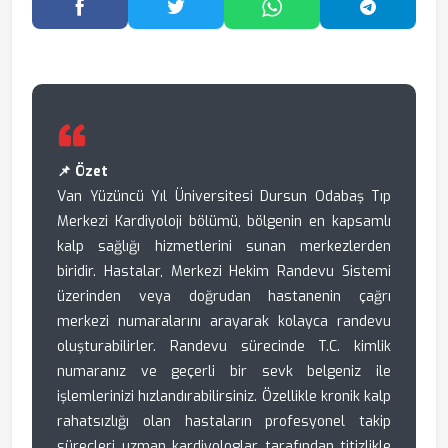
Facebook'ta Paylaş
Twitter'da Paylaş
WhatsApp'ta Paylaş
Telegram
📌 Özet
Van Yüzüncü Yıl Üniversitesi Dursun Odabaş Tıp
Merkezi Kardiyoloji bölümü, bölgenin en kapsamlı
kalp sağlığı hizmetlerini sunan merkezlerden
biridir. Hastalar, Merkezi Hekim Randevu Sistemi
üzerinden veya doğrudan hastanenin çağrı
merkezi numaralarını arayarak kolayca randevu
oluşturabilirler. Randevu sürecinde T.C. kimlik
numaranız ve geçerli bir sevk belgeniz ile
işlemlerinizi hızlandırabilirsiniz. Özellikle kronik kalp
rahatsızlığı olan hastaların profesyonel takip
süreçleri uzman kardiyologlar tarafından titizlikle