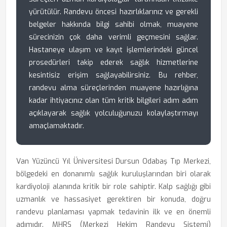
yürütülür. Randevu öncesi hazırlıklarınız ve gerekli
belgeler hakkında bilgi sahibi olmak, muayene
sürecinizin çok daha verimli geçmesini sağlar.
Hastaneye ulaşım ve kayıt işlemlerindeki güncel
prosedürleri takip ederek sağlık hizmetlerine
kesintisiz erişim sağlayabilirsiniz. Bu rehber,
randevu alma süreçlerinden muayene hazırlığına
kadar ihtiyacınız olan tüm kritik bilgileri adım adım
açıklayarak sağlık yolculuğunuzu kolaylaştırmayı
amaçlamaktadır.
Van Yüzüncü Yıl Üniversitesi Dursun Odabaş Tıp Merkezi,
bölgedeki en donanımlı sağlık kuruluşlarından biri olarak
kardiyoloji alanında kritik bir role sahiptir. Kalp sağlığı gibi
uzmanlık ve hassasiyet gerektiren bir konuda, doğru
randevu planlaması yapmak tedavinin ilk ve en önemli
adımıdır. MHRS (Merkezi Hekim Randevu Sistemi)