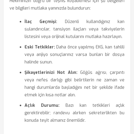
Hekiminizin doğru bir teşhis koyabilmesi için şu belgeleri
ve bilgileri mutlaka yanınızda bulundurun:
İlaç Geçmişi:
Düzenli kullandığınız kan
sulandırıcılar, tansiyon ilaçları veya takviyelerin
listesini veya orijinal kutularını mutlaka hazırlayın.
Eski Tetkikler:
Daha önce yapılmış EKG, kan tahlili
veya anjiyo sonuçlarınız varsa bunları bir dosya
halinde sunun.
Şikayetlerinizi Not Alın:
Göğüs ağrısı, çarpıntı
veya nefes darlığı gibi belirtilerin ne zaman ve
hangi durumlarda başladığını net bir şekilde ifade
etmek için kısa notlar alın.
Açlık Durumu:
Bazı kan tetkikleri açlık
gerektirebilir; randevu alırken sekreterlikten bu
konuda teyit almanız önemlidir.